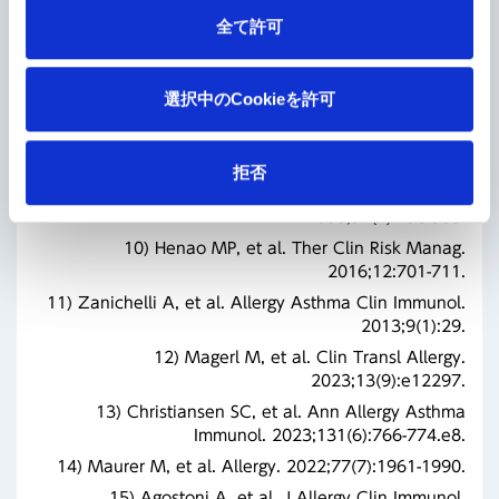
全て許可
選択中のCookieを許可
拒否
9) Roche O, et al. Ann Allergy Asthma Immunol.
2005;94(4):498-503.
10) Henao MP, et al. Ther Clin Risk Manag.
2016;12:701-711.
11) Zanichelli A, et al. Allergy Asthma Clin Immunol.
2013;9(1):29.
12) Magerl M, et al. Clin Transl Allergy.
2023;13(9):e12297.
13) Christiansen SC, et al. Ann Allergy Asthma
Immunol. 2023;131(6):766-774.e8.
14) Maurer M, et al. Allergy. 2022;77(7):1961-1990.
15) Agostoni A, et al. J Allergy Clin Immunol.