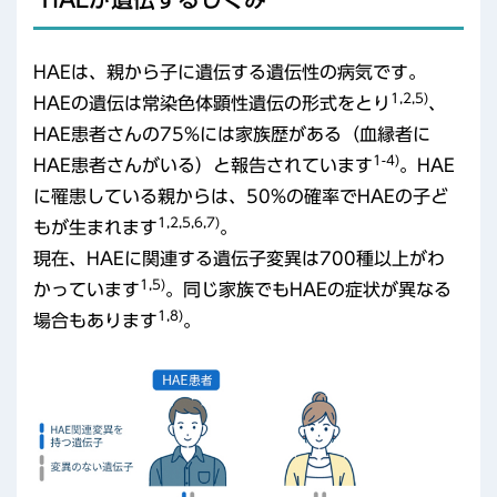
HAEは、親から子に遺伝する遺伝性の病気です。
1,2,5)
HAEの遺伝は常染色体顕性遺伝の形式をとり
、
HAE患者さんの75%には家族歴がある（血縁者に
1-4)
HAE患者さんがいる）と報告されています
。HAE
に罹患している親からは、50%の確率でHAEの子ど
1,2,5,6,7)
もが生まれます
。
現在、HAEに関連する遺伝子変異は700種以上がわ
1,5)
かっています
。同じ家族でもHAEの症状が異なる
1,8)
場合もあります
。