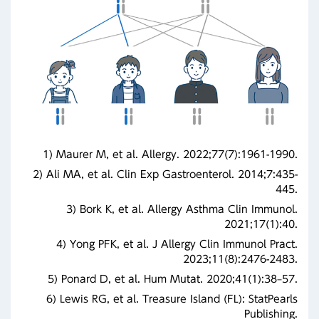
1) Maurer M, et al. Allergy. 2022;77(7):1961-1990.
2) Ali MA, et al. Clin Exp Gastroenterol. 2014;7:435-
445.
3) Bork K, et al. Allergy Asthma Clin Immunol.
2021;17(1):40.
4) Yong PFK, et al. J Allergy Clin Immunol Pract.
2023;11(8):2476-2483.
5) Ponard D, et al. Hum Mutat. 2020;41(1):38–57.
6) Lewis RG, et al. Treasure Island (FL): StatPearls
Publishing.