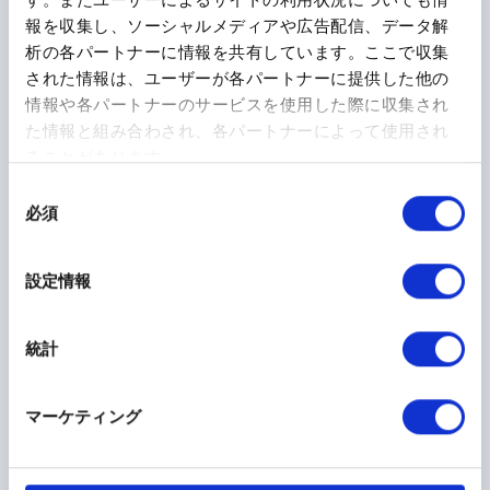
9-13）
るためです
。
報を収集し、ソーシャルメディアや広告配信、データ解
長い間HAEと診断されず、発作に対する適切な治療が
析の各パートナーに情報を共有しています。ここで収集
行われないままに数年が経過してしまうこともありま
された情報は、ユーザーが各パートナーに提供した他の
情報や各パートナーのサービスを使用した際に収集され
す。そうなると、発作が抑えられず生活の質が低下し
た情報と組み合わされ、各パートナーによって使用され
たり、死亡リスクが上昇したりすることが知られてい
ることがあります。
14）
ます
。
同
HAEと診断されるということは、HAEの患者さんとし
必須
意
て適切な病気の管理ができるということであり、生命
の
を脅かす発作のリスクを減らすことにもつながります
選
設定情報
10,15,16）
。
択
HAEは遺伝する病気でもありますので、ぜひ一度ご家
統計
族や親せきにも同じ症状の方がいないか、確認してみ
ましょう。
マーケティング