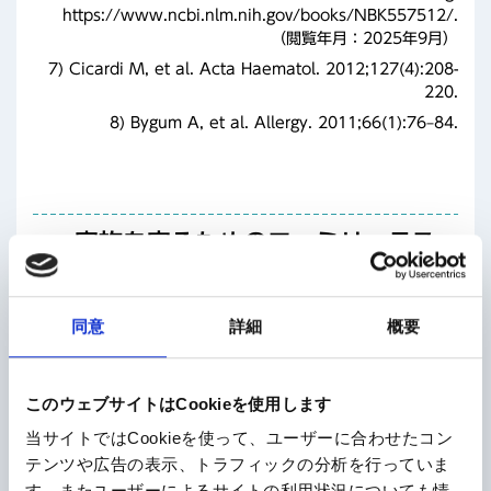
https://www.ncbi.nlm.nih.gov/books/NBK557512/.
（閲覧年月：2025年9月）
7) Cicardi M, et al. Acta Haematol. 2012;127(4):208-
220.
8) Bygum A, et al. Allergy. 2011;66(1):76–84.
家族を守るためのファミリーテス
ト
同意
詳細
概要
患者さんのご家族の中にHAEの方がいませんか？
多くのHAE患者さんは、HAEと確定診断されるまでに
このウェブサイトはCookieを使用します
多くの時間がかかっています。それは、この病気がま
当サイトではCookieを使って、ユーザーに合わせたコン
れであり、また他の疾患（皮膚に出ると蕁麻疹やアレ
テンツや広告の表示、トラフィックの分析を行っていま
ルギー、腹痛の場合虫垂炎など）と症状が類似してい
す。またユーザーによるサイトの利用状況についても情