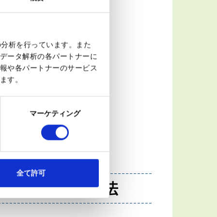
の分析を行っています。また
データ解析の各パートナーに
大学 整形外科 専任講師
報や各パートナーのサービス
松村 昇 先生
ます。
。ただし、無理は禁物
マーケティング
全て許可
十肩）の運動療法