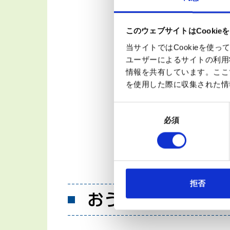
このウェブサイトはCookie
当サイトではCookieを
ユーザーによるサイトの利用
情報を共有しています。ここ
を使用した際に収集された情
お気に入りの運動を続
同
です。ご自身の体調に
必須
意
の
選
択
拒否
おうちでできる簡