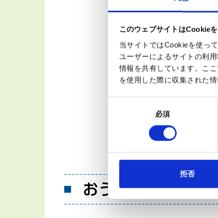
このウェブサイトはCookie
当サイトではCookieを
ユーザーによるサイトの利用
情報を共有しています。ここ
を使用した際に収集された情
お気に入りの運動を続
同
です。ご自身の体調に
必須
意
の
選
択
拒否
おうちでできる簡