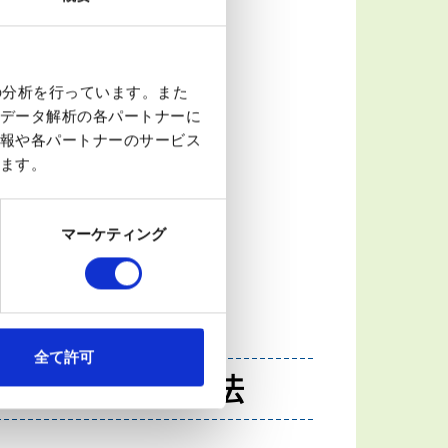
の分析を行っています。また
データ解析の各パートナーに
大学 整形外科 専任講師
報や各パートナーのサービス
松村 昇 先生
ます。
。ただし、無理は禁物
マーケティング
全て許可
十肩）の運動療法