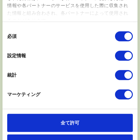
情報や各パートナーのサービスを使用した際に収集され
た情報と組み合わされ、各パートナーによって使用され
ることがあります。
同
おうちでできる簡単ストレッチ 肩
必須
意
関節周囲炎（五十肩）の運動療法
の
選
設定情報
択
おうちでできる簡単ストレッチ 肩関節周囲炎（五
十肩）の運動療法 ドクターメッセージ
統計
第1回「おじぎ運動」 おうちでできる簡単スト
レッチ 肩関節周囲炎（五十肩）の運動療法
マーケティング
第2回「振り子運動」 おうちでできる簡単スト
レッチ 肩関節周囲炎（五十肩）の運動療法
第3回「仰向けでの挙上運動」 おうちでできる簡
単ストレッチ 肩関節周囲炎（五十肩）の運動療法
全て許可
第4回「ぞうきんがけ挙上運動」 おうちでできる
簡単ストレッチ 肩関節周囲炎（五十肩）の運動療