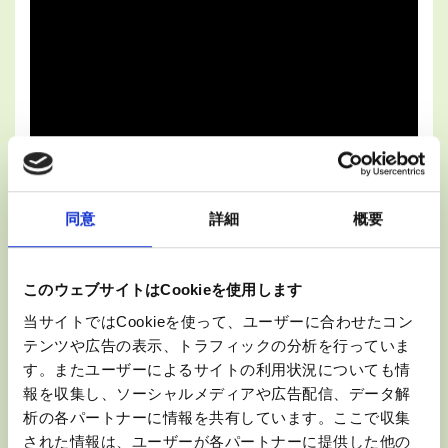
同意
詳細
概要
監修： 慶應義塾大学 整形外科 専任講師
このウェブサイトはCookieを使用します
松村 昇 先生
当サイトではCookieを使って、ユーザーに合わせたコン
お気に入りの運動を続けたり、運動を組み合わ
テンツや広告の表示、トラフィックの分析を行っていま
せたりしながら、毎日行ってください。ただ
す。またユーザーによるサイトの利用状況についても情
報を収集し、ソーシャルメディアや広告配信、データ解
し、無理は禁物です。ご自身の体調に合わせ、
析の各パートナーに情報を共有しています。ここで収集
楽しく、無理なく行ってください。
された情報は、ユーザーが各パートナーに提供した他の