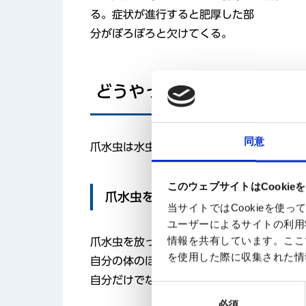
る。症状が進行すると肥厚した部
分がぼろぼろと欠けてくる。
どうやって爪水虫になるの
同意
爪水虫は水虫（足白癬）を長年放置するこ
このウェブサイトはCookie
爪水虫を放っておくとどうなるの？
当サイトではCookieを
ユーザーによるサイトの利用
情報を共有しています。ここ
爪水虫を放っておくと、だんだん爪が変形し
を使用した際に収集された情
自分の体のほかの部位に感染したり、家族
自分だけでなく、家族も足や爪の水虫にか
同
必須
意