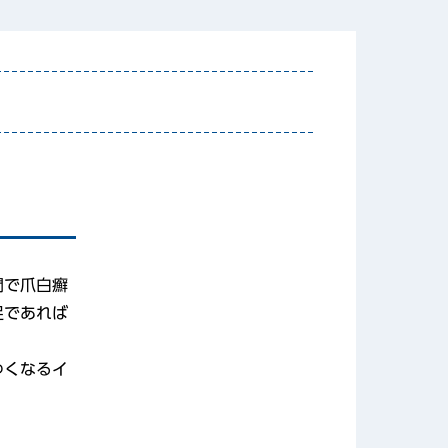
間で爪白癬
足であれば
ゆくなるイ