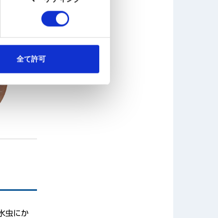
全て許可
水虫にか