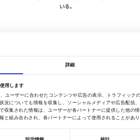
いる。
？
詳細
とで、白癬菌が皮膚から爪に侵入して発症します。
を使用します
使って、ユーザーに合わせたコンテンツや広告の表示、トラフィック
状況についても情報を収集し、ソーシャルメディアや広告配信、
で収集された情報は、ユーザーが各パートナーに提供した他の情
厚くなり、痛くなったり靴下や靴が履きづらくなったりします
報と組み合わされ、各パートナーによって使用されることがあり
などまわりの人にうつす可能性があります。
かっていないか確認し、家族全員で予防と治療をすることが大
設定情報
統計