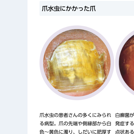
爪水虫にかかった爪
爪水虫の患者さんの多くにみられ
白癬菌
る病型。爪の先端や側縁部から白
発症す
色～黄色に濁り、しだいに肥厚す
点状あ