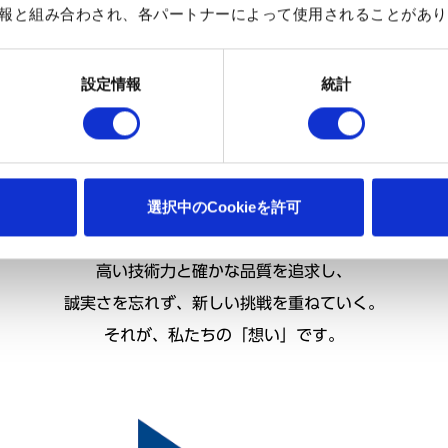
報と組み合わされ、各パートナーによって使用されることがあり
覚し、高い倫理観を持って企業活動を行い、社会から信頼される企業をめざす。
設定情報
統計
した、有用な医薬品の創生・提供に努める。
、活力あふれる存在感のある企業をめざす。
こびをまもり、未来へつないで
選択中のCookieを許可
これからも、科研製薬は、患者さんのよろこびを中心に、
社会の信頼と社員の誇りを育みながら歩み続けます。
高い技術力と確かな品質を追求し、
誠実さを忘れず、新しい挑戦を重ねていく。
それが、私たちの「想い」です。