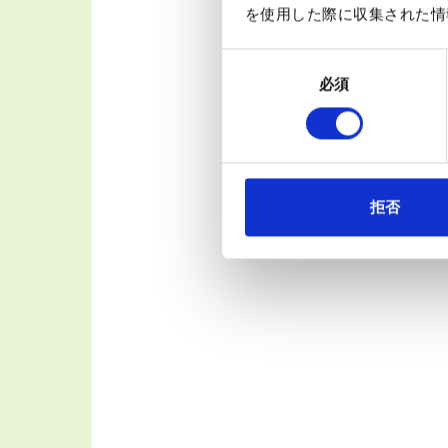
を使用した際に収集された情
社会のよろこび
医薬品企業としての社会的責任を自
同
患者さんのよろこび
必須
意
患者さんと医療関係者のニーズに即
社員のよろこび
の
社員がその仕事に歓びと誇りをもち
よろ
選
択
拒否