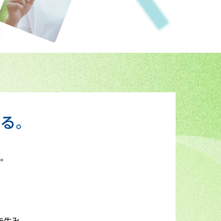
れる。
。